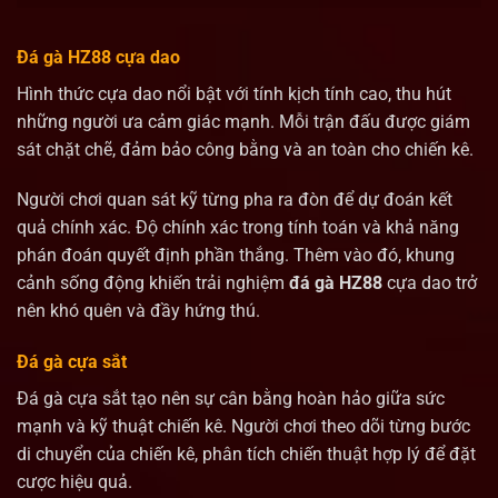
Đá gà HZ88 cựa dao
Hình thức cựa dao nổi bật với tính kịch tính cao, thu hút
những người ưa cảm giác mạnh. Mỗi trận đấu được giám
sát chặt chẽ, đảm bảo công bằng và an toàn cho chiến kê.
Người chơi quan sát kỹ từng pha ra đòn để dự đoán kết
quả chính xác. Độ chính xác trong tính toán và khả năng
phán đoán quyết định phần thắng. Thêm vào đó, khung
cảnh sống động khiến trải nghiệm
đá gà HZ88
cựa dao trở
nên khó quên và đầy hứng thú.
Đá gà cựa sắt
Đá gà cựa sắt tạo nên sự cân bằng hoàn hảo giữa sức
mạnh và kỹ thuật chiến kê. Người chơi theo dõi từng bước
di chuyển của chiến kê, phân tích chiến thuật hợp lý để đặt
cược hiệu quả.