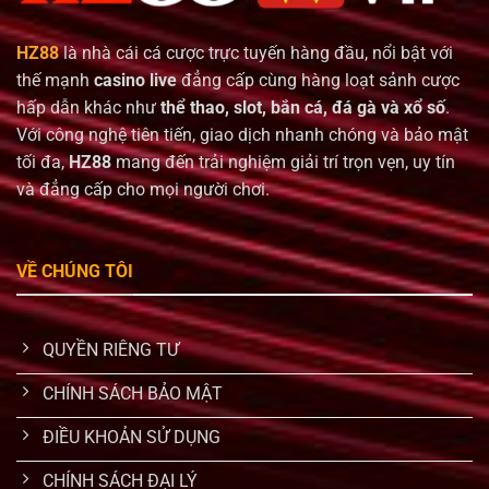
HZ88
là nhà cái cá cược trực tuyến hàng đầu, nổi bật với
thế mạnh
casino live
đẳng cấp cùng hàng loạt sảnh cược
hấp dẫn khác như
thể thao, slot, bắn cá, đá gà và xổ số
.
Với công nghệ tiên tiến, giao dịch nhanh chóng và bảo mật
tối đa,
HZ88
mang đến trải nghiệm giải trí trọn vẹn, uy tín
và đẳng cấp cho mọi người chơi.
VỀ CHÚNG TÔI
QUYỀN RIÊNG TƯ
CHÍNH SÁCH BẢO MẬT
ĐIỀU KHOẢN SỬ DỤNG
CHÍNH SÁCH ĐẠI LÝ