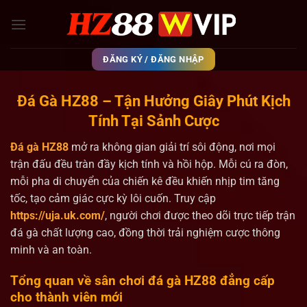
Bỏ
qua
nội
dung
ĐĂNG KÝ / ĐĂNG NHẬP
Đá Gà HZ88 – Tận Hưởng Giây Phút Kịch
Tính Tại Sảnh Cược
Đá gà HZ88
mở ra không gian giải trí sôi động, nơi mọi
trận đấu đều tràn đầy kịch tính và hồi hộp. Mỗi cú ra đòn,
mỗi pha di chuyển của chiến kê đều khiến nhịp tim tăng
tốc, tạo cảm giác cực kỳ lôi cuốn. Truy cập
https://uja.uk.com/
, người chơi được theo dõi trực tiếp trận
đá gà chất lượng cao, đồng thời trải nghiệm cược thông
minh và an toàn.
Tổng quan về sân chơi đá gà HZ88 đẳng cấp
cho thành viên mới