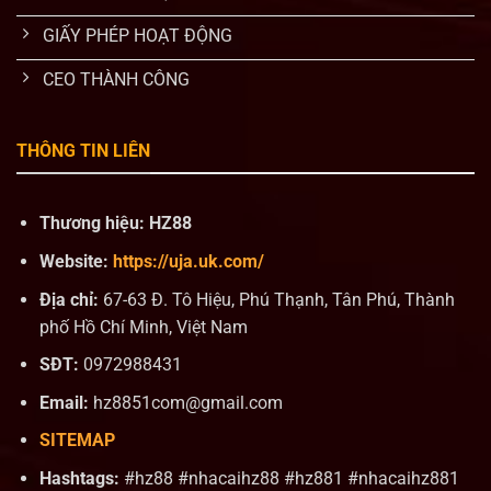
GIẤY PHÉP HOẠT ĐỘNG
CEO THÀNH CÔNG
THÔNG TIN LIÊN
Thương hiệu:
HZ88
Website:
https://uja.uk.com/
Địa chỉ:
67-63 Đ. Tô Hiệu, Phú Thạnh, Tân Phú, Thành
phố Hồ Chí Minh, Việt Nam
SĐT:
0972988431
Email:
hz8851com@gmail.com
SITEMAP
Hashtags:
#hz88 #nhacaihz88 #hz881 #nhacaihz881