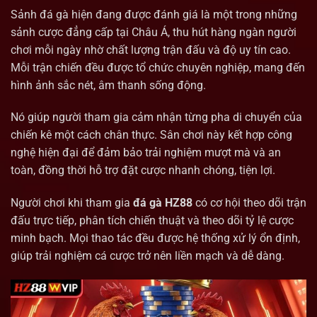
Sảnh đá gà hiện đang được đánh giá là một trong những
sảnh cược đẳng cấp tại Châu Á, thu hút hàng ngàn người
chơi mỗi ngày nhờ chất lượng trận đấu và độ uy tín cao.
Mỗi trận chiến đều được tổ chức chuyên nghiệp, mang đến
hình ảnh sắc nét, âm thanh sống động.
Nó giúp người tham gia cảm nhận từng pha di chuyển của
chiến kê một cách chân thực. Sân chơi này kết hợp công
nghệ hiện đại để đảm bảo trải nghiệm mượt mà và an
toàn, đồng thời hỗ trợ đặt cược nhanh chóng, tiện lợi.
Người chơi khi tham gia
đá gà HZ88
có cơ hội theo dõi trận
đấu trực tiếp, phân tích chiến thuật và theo dõi tỷ lệ cược
minh bạch. Mọi thao tác đều được hệ thống xử lý ổn định,
giúp trải nghiệm cá cược trở nên liền mạch và dễ dàng.